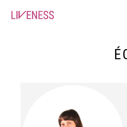
LIVENESS
É